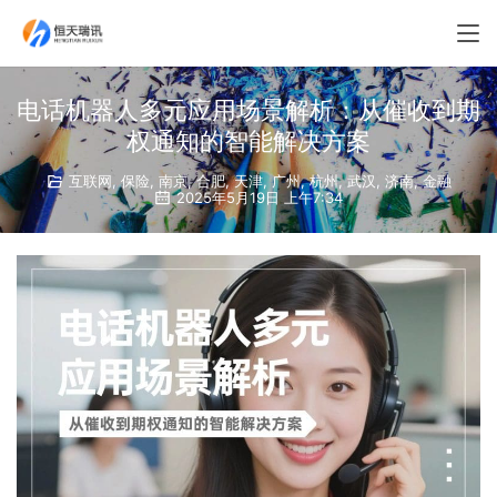
电话机器人多元应用场景解析：从催收到期
权通知的智能解决方案​
互联网
,
保险
,
南京
,
合肥
,
天津
,
广州
,
杭州
,
武汉
,
济南
,
金融
2025年5月19日 上午7:34