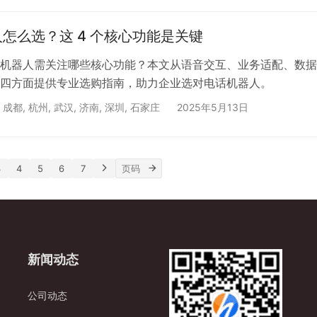
杂音干扰或号码被标记，直接降低客户信任度。企业需优先选用
务资质的线路供应商，通过回拨、中间号（如 AXB 模式）等合
怎么选？这 4 个核心功能是关键
封停风险。同时，实时监测线路接通率、断线率等指标，将单线
机器人需关注哪些核心功能？本文从语音交互、业务适配、数据
四方面提供专业选购指南，助力企业选对电话机器人。
,
成都
,
杭州
,
武汉
,
济南
,
深圳
,
石家庄
2025年5月13日
3
4
5
6
7
新闻动态
公司动态