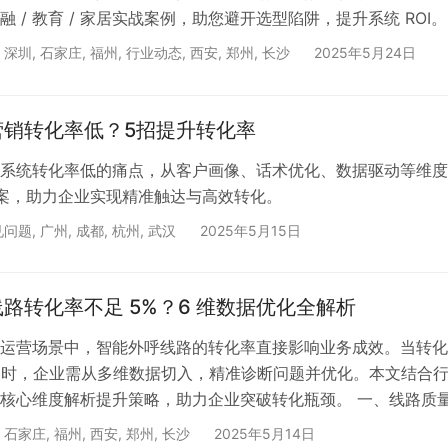
 / 教育 / 家居实战案例，助您避开选型陷阱，提升系统 ROI。
,
深圳
,
石家庄
,
福州
,
行业动态
,
西安
,
郑州
,
长沙
2025年5月24日
营销转化率低？5招提升转化率
系统转化率低的痛点，从客户画像、话术优化、数据驱动等维度
案，助力企业实现精准触达与高效转化。
见问题
,
广州
,
成都
,
杭州
,
武汉
2025年5月15日
路转化率不足 5%？6 维数据优化全解析
运营场景中，智能外呼线路的转化率直接影响业务成效。当转化
% 时，企业需从多维数据切入，精准诊断问题并优化。本文结合
核心维度解析提升策略，助力企业突破转化瓶颈。 一、线路质
基础 智能外呼线路的稳定性与合规性是转化前提。线路质量差
,
石家庄
,
福州
,
西安
,
郑州
,
长沙
2025年5月14日