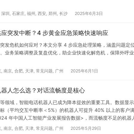
,
深圳
,
石家庄
,
福州
,
西安
,
郑州
,
长沙
2025年6月3日
应突发中断？4 步黄金应急策略快速响应​
突发危机如何应对？本文分享 4 步应急处理策略，涵盖问题定
、业务策略调整及复盘优化，助企业快速化解危机，保障外呼业
京
,
南京
,
合肥
,
天津
,
常见问题
,
广州
2025年6月1日
机器人怎么选？对话流畅度是核心
等领域，智能电话机器人已成为降本提效的重要工具。数据显示
标（平均交互中断率＜5%）的机器人可提升 40% 以上的客户
2024 年中国人工智能产业发展报告数据>，而流畅度不足的机器
30% 的客户提前挂断。本文从技术底层、场景适配、数据优化等
京
,
南京
,
合肥
,
天津
,
常见问题
,
广州
2025年5月29日
点，帮助企业选对机器人，实现高效人机交互。 一、解码技术