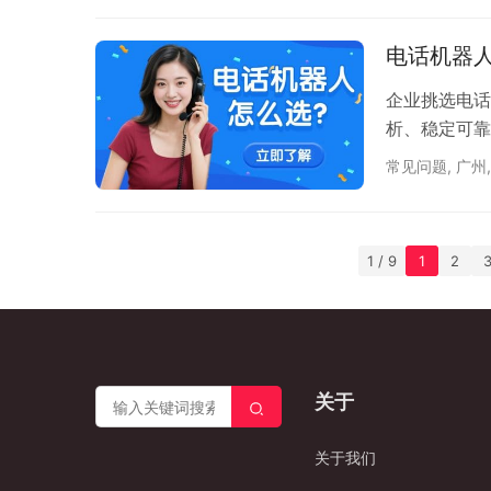
致通话中断、
备电信增值业
电话机器人
技术规避高频
企业挑选电话
析、稳定可靠
常见问题
,
广州
1 / 9
1
2
关于
关于我们