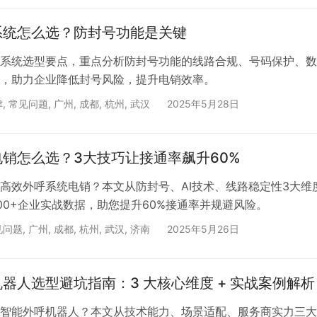
技术决定流畅度基础 智能电话机器人的对话流畅度，本质由语
系统怎么选？防封号功能是关键
、自然语言处理（NLP）、语音合成（T…
系统选型要点，重点分析防封号功能的线路合规、号码保护、数
，助力企业降低封号风险，提升电销效率。
津
,
常见问题
,
广州
,
成都
,
杭州
,
武汉
2025年5月28日
销怎么选？3大技巧让接通率飙升60%
高效外呼系统电销？本文从防封号、AI技术、线路稳定性3大维
00+企业实战数据，助您提升60%接通率并规避风险。
见问题
,
广州
,
成都
,
杭州
,
武汉
,
济南
2025年5月26日
器人选型避坑指南：3 大核心维度 + 实战案例解析
智能外呼机器人？本文从技术能力、场景适配、服务商实力三大