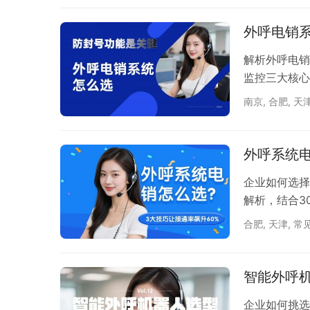
层：三大核心
外呼电销
别（ASR）
解析外呼电销
监控三大核心
南京
,
合肥
,
天
外呼系统电
企业如何选择
解析，结合3
合肥
,
天津
,
常
智能外呼机
企业如何挑选