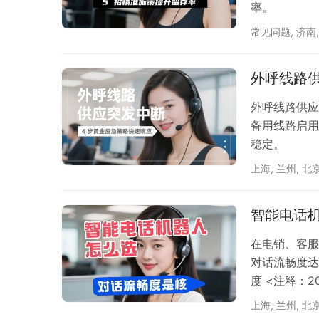
率。
常见问题
,
济南
外呼线路供
外呼线路供应
备用线路启用
稳定。
上海
,
兰州
,
北
智能电话
在电销、客服
对话流畅度达
度 <注释：
则可能导致 
上海
,
兰州
,
北
度解析选型要