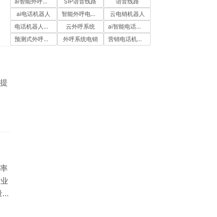
ai智能外呼系统
SIP语音线路
语音线路
ai电话机器人
智能外呼电销机器人
云电销机器人
电话机器人外呼
云外呼系统
ai智能电话机器人
预测式外呼系统
外呼系统电销
营销电话机器人
提
率
行业
量维
易导