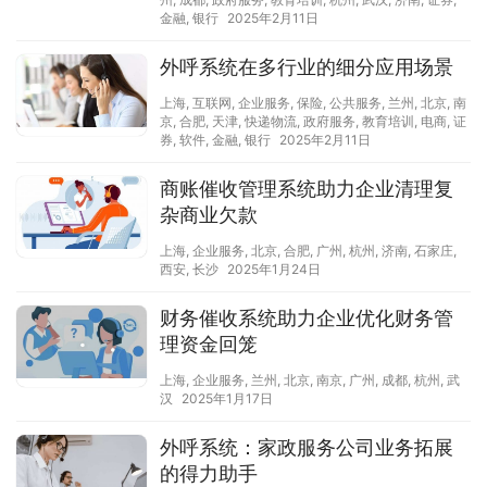
金融
,
银行
2025年2月11日
外呼系统在多行业的细分应用场景
上海
,
互联网
,
企业服务
,
保险
,
公共服务
,
兰州
,
北京
,
南
京
,
合肥
,
天津
,
快递物流
,
政府服务
,
教育培训
,
电商
,
证
券
,
软件
,
金融
,
银行
2025年2月11日
商账催收管理系统助力企业清理复
杂商业欠款
上海
,
企业服务
,
北京
,
合肥
,
广州
,
杭州
,
济南
,
石家庄
,
西安
,
长沙
2025年1月24日
财务催收系统助力企业优化财务管
理资金回笼
上海
,
企业服务
,
兰州
,
北京
,
南京
,
广州
,
成都
,
杭州
,
武
汉
2025年1月17日
外呼系统：家政服务公司业务拓展
的得力助手