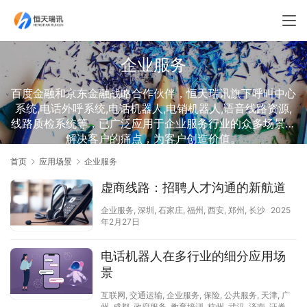
企业服务
百度金融和京东金融战略合作伙伴，恒天瑞讯旗下呼叫中心
系统,电话外呼系统,电话机器人,电销机器人,语音线路资源,
线路质检系统等，已广泛应用于企业服务行业的众多场景，
解决客户的痛点，为客户创造价值。
首页
应用场景
企业服务
虚商线路：招聘人才沟通的新航道
企业服务
,
深圳
,
石家庄
,
福州
,
西安
,
郑州
,
长沙
2025
年2月27日
电话机器人在多行业的细分应用场
景
互联网
,
交通运输
,
企业服务
,
保险
,
公共服务
,
天津
,
广
州
,
成都
,
政府服务
,
教育培训
,
杭州
,
武汉
,
济南
,
证券
,