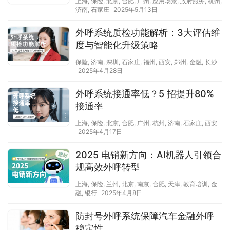
上海
,
保险
,
北京
,
合肥
,
广州
,
应用场景
,
政府服务
,
杭州
,
济南
,
石家庄
2025年5月13日
外呼系统质检功能解析：3大评估维
度与智能化升级策略
保险
,
济南
,
深圳
,
石家庄
,
福州
,
西安
,
郑州
,
金融
,
长沙
2025年4月28日
外呼系统接通率低？5 招提升80%
接通率
上海
,
保险
,
北京
,
合肥
,
广州
,
杭州
,
济南
,
石家庄
,
西安
2025年4月17日
2025 电销新方向：AI机器人引领合
规高效外呼转型
上海
,
保险
,
兰州
,
北京
,
南京
,
合肥
,
天津
,
教育培训
,
金
融
,
银行
2025年4月8日
防封号外呼系统保障汽车金融外呼
稳定性