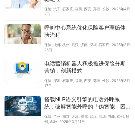
保险
,
汽车
,
石家庄
,
福州
,
西安
,
郑州
,
长沙
2025年4月
2日
呼叫中心系统优化保险客户理赔体
验流程
保险
,
成都
,
杭州
,
武汉
,
济南
,
深圳
,
石家庄
2025年3月
25日
电话营销机器人积极推进保险分期
营销，创新模式
保险
,
深圳
,
石家庄
,
福州
,
西安
,
郑州
,
长沙
2025年3月
17日
搭载NLP语义引擎的电话外呼系
统：破解智能外呼的「伪智能」困
局
保险
,
兰州
,
南京
,
天津
,
成都
,
武汉
,
深圳
,
电商
,
福州
,
郑
州
,
金融
2025年3月11日