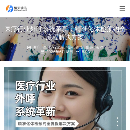
医疗行业外呼系统革新：精准化体检预约全
流程解决方案​
医疗
,
深圳
,
石家庄
,
福州
,
西安
,
郑州
,
长沙
2025年6月18日 上午8:03