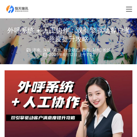
外呼系统 + 人工协作：双引擎驱动客户满
意度提升攻略
济南
,
深圳
,
福州
,
行业动态
,
西安
,
郑州
,
长沙
2025年6月12日 上午7:27