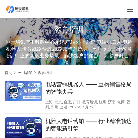
教育培训
恒天瑞讯旗下呼叫中心系统,电话外呼系统,电话机器人,电销
机器人,语音线路资源,线路质检系统等，已广泛应用于教育
培训行业的众多业务场景，解决客户的痛点，为客户创造价
值。
首页
应用场景
教育培训
电话营销机器人 —— 重构销售格局
的智能尖兵
上海
,
北京
,
合肥
,
广州
,
教育培训
,
杭州
,
济南
,
电商
,
福
州
,
郑州
,
金融
2025年4月25日
机器人电话营销 —— 行业精准触达
的智能新引擎