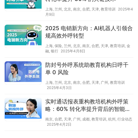
上海
,
兰州
,
北京
,
南京
,
合肥
,
天津
,
教育培训
2025年4
月9日
2025 电销新方向：AI机器人引领合
规高效外呼转型
上海
,
保险
,
兰州
,
北京
,
南京
,
合肥
,
天津
,
教育培训
,
金
融
,
银行
2025年4月8日
防封号外呼系统助教育机构日呼千
单 0 风险
上海
,
兰州
,
北京
,
南京
,
合肥
,
天津
,
广州
,
教育培训
2025年4月3日
实时通话报表重构教培机构外呼策
略：60% 转化率提升背后的智能决
策逻辑
南京
,
合肥
,
天津
,
广州
,
成都
,
教育培训
,
杭州
,
行业动态
2025年4月2日