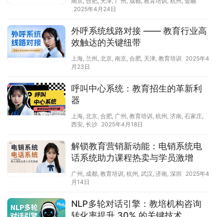
南京
,
合肥
,
天津
,
广州
,
成都
,
教育培训
,
杭州
,
金融
2025年4月24日
外呼系统线路对接 —— 教育行业高
效触达的关键纽带
上海
,
兰州
,
北京
,
南京
,
合肥
,
天津
,
教育培训
2025年4
月23日
呼叫中心系统：教育招生的革新利
器​
上海
,
北京
,
合肥
,
广州
,
教育培训
,
杭州
,
济南
,
石家庄
,
西安
,
长沙
2025年4月18日
解锁教育营销新动能：电销系统电
话系统助力课程热卖与学员激增
广州
,
成都
,
教育培训
,
杭州
,
武汉
,
济南
,
深圳
2025年4
月14日
NLP多轮对话引擎：教培机构咨询
转化率提升 30% 的关键技术