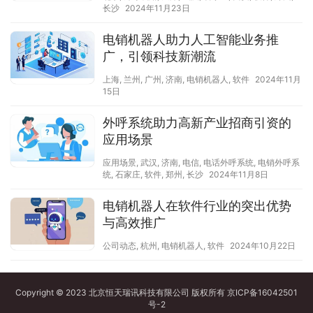
长沙
2024年11月23日
电销机器人助力人工智能业务推
广，引领科技新潮流
上海
,
兰州
,
广州
,
济南
,
电销机器人
,
软件
2024年11月
15日
外呼系统助力高新产业招商引资的
应用场景
应用场景
,
武汉
,
济南
,
电信
,
电话外呼系统
,
电销外呼系
统
,
石家庄
,
软件
,
郑州
,
长沙
2024年11月8日
电销机器人在软件行业的突出优势
与高效推广
公司动态
,
杭州
,
电销机器人
,
软件
2024年10月22日
Copyright © 2023 北京恒天瑞讯科技有限公司 版权所有
京ICP备16042501
号-2