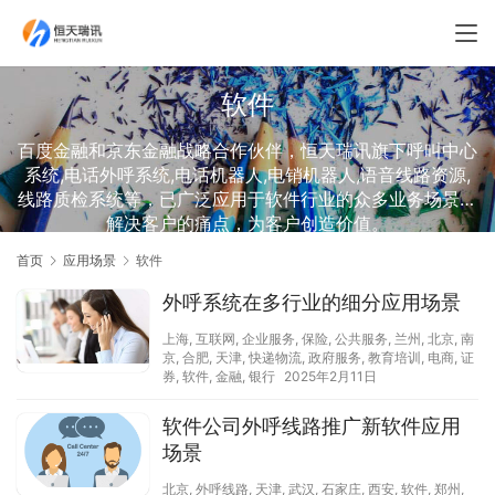
软件
百度金融和京东金融战略合作伙伴，恒天瑞讯旗下呼叫中心
系统,电话外呼系统,电话机器人,电销机器人,语音线路资源,
线路质检系统等，已广泛应用于软件行业的众多业务场景，
解决客户的痛点，为客户创造价值。
首页
应用场景
软件
外呼系统在多行业的细分应用场景
上海
,
互联网
,
企业服务
,
保险
,
公共服务
,
兰州
,
北京
,
南
京
,
合肥
,
天津
,
快递物流
,
政府服务
,
教育培训
,
电商
,
证
券
,
软件
,
金融
,
银行
2025年2月11日
软件公司外呼线路推广新软件应用
场景
北京
,
外呼线路
,
天津
,
武汉
,
石家庄
,
西安
,
软件
,
郑州
,