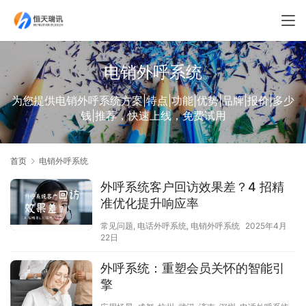
电销外呼系统
为您提供电销外呼系统方案|特点|功能|优势|品牌|报价|多少
钱|推荐，快速上线，免费试用
首页
电销外呼系统
外呼系统客户回访效果差？4 招精
准优化提升响应率
常见问题
,
电话外呼系统
,
电销外呼系统
2025年4月
22日
外呼系统：重塑会员关怀的智能引
擎