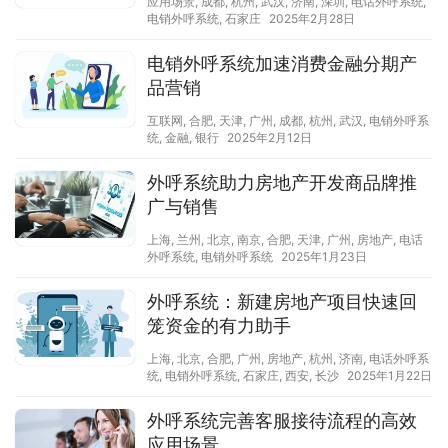
应用场景
,
成都
,
杭州
,
武汉
,
济南
,
深圳
,
电话外呼系统
,
电销外呼系统
,
石家庄
2025年2月28日
电销外呼系统加速消费金融分期产
品营销
互联网
,
合肥
,
天津
,
广州
,
成都
,
杭州
,
武汉
,
电销外呼系
统
,
金融
,
银行
2025年2月12日
外呼系统助力房地产开发商品牌推
广与销售
上海
,
兰州
,
北京
,
南京
,
合肥
,
天津
,
广州
,
房地产
,
电话
外呼系统
,
电销外呼系统
2025年1月23日
外呼系统：新建房地产项目快速回
笼资金的有力助手
上海
,
北京
,
合肥
,
广州
,
房地产
,
杭州
,
济南
,
电话外呼系
统
,
电销外呼系统
,
石家庄
,
西安
,
长沙
2025年1月22日
外呼系统完善客服接待流程的高效
应用场景