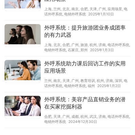
上海
,
兰州
,
北京
,
南京
,
合肥
,
天津
,
广州
,
应用场景
,
电
话外呼系统
,
电销外呼系统
2025年1月10日
外呼系统：提升旅游团业务成团率
的有力武器
上海
,
北京
,
合肥
,
广州
,
旅游
,
杭州
,
济南
,
电话外呼系统
,
电销外呼系统
,
石家庄
,
郑州
2025年1月3日
外呼系统助力课后回访工作的实用
应用场景
兰州
,
南京
,
天津
,
广州
,
教育培训
,
杭州
,
济南
,
深圳
,
电
话外呼系统
,
电销外呼系统
,
福州
2025年1月2日
外呼系统：美容产品直销业务的潜
在买家挖掘利器
合肥
,
天津
,
广州
,
成都
,
杭州
,
武汉
,
济南
,
电话外呼系统
,
电销外呼系统
2024年12月30日