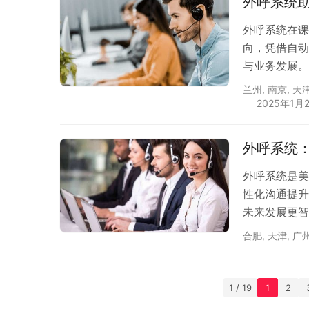
外呼系统
外呼系统在课
向，凭借自动
与业务发展。
兰州
,
南京
,
天
2025年1月
外呼系统
外呼系统是美
性化沟通提升
未来发展更智
合肥
,
天津
,
广
1 / 19
1
2