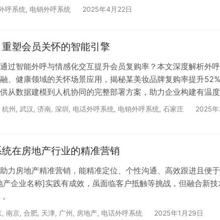
外呼系统
,
电销外呼系统
2025年4月22日
：重塑会员关怀的智能引擎
通过智能外呼与情感化交互提升会员复购率？本文深度解析外呼
融、健康领域的关怀场景应用，揭秘某美妆品牌复购率提升52
供从数据建模到人机协同的完整部署方案，助力企业构建有温度
。
,
杭州
,
武汉
,
济南
,
深圳
,
电话外呼系统
,
电销外呼系统
,
石家庄
2025年
系统在房地产行业的精准营销
助力房地产精准营销，能精准定位、个性沟通、高效跟进且便于
地产企业名称]实践有成效，虽面临客户抵触等挑战，但融合新技
 。
京
,
南京
,
合肥
,
天津
,
广州
,
房地产
,
电话外呼系统
2025年1月29日