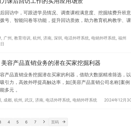
助力课后回访工作的实用应用场景
后回访中，可跟进学员情况、调查课程满意度、挖掘续费升班意
拨号、智能问卷等功能，提升回访质效，助力教育机构教学、课
津
,
广州
,
教育培训
,
杭州
,
济南
,
深圳
,
电话外呼系统
,
电销外呼系统
,
福州
2日
：美容产品直销业务的潜在买家挖掘利器
容产品直销业务挖掘潜在买家的利器，借助大数据精准筛选，以
吸引力，高效外呼提高触达率，如[美容产品直销公司名称]案例
能多元 。
州
,
成都
,
杭州
,
武汉
,
济南
,
电话外呼系统
,
电销外呼系统
2024年12月3
3
4
5
6
7