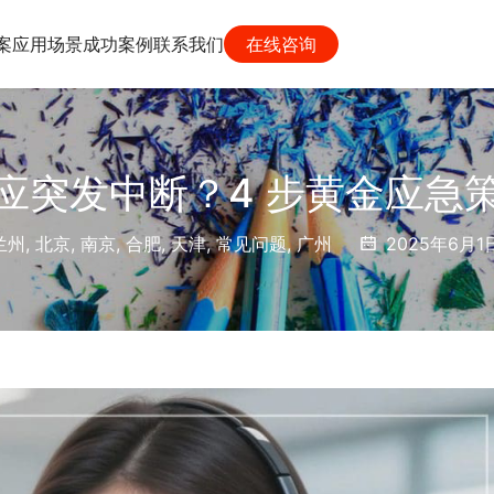
案
应用场景
成功案例
联系我们
在线咨询
应突发中断？4 步黄金应急策
兰州
,
北京
,
南京
,
合肥
,
天津
,
常见问题
,
广州
2025年6月1日