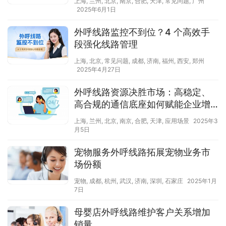
上海
,
兰州
,
北京
,
南京
,
合肥
,
天津
,
常见问题
,
广州
2025年6月1日
外呼线路监控不到位？4 个高效手
段强化线路管理​
上海
,
北京
,
常见问题
,
成都
,
济南
,
福州
,
西安
,
郑州
2025年4月27日
外呼线路资源决胜市场：高稳定、
高合规的通信底座如何赋能企业增
长？
上海
,
兰州
,
北京
,
南京
,
合肥
,
天津
,
应用场景
2025年3
月5日
宠物服务外呼线路拓展宠物业务市
场份额
宠物
,
成都
,
杭州
,
武汉
,
济南
,
深圳
,
石家庄
2025年1月
7日
母婴店外呼线路维护客户关系增加
销量