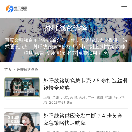
外呼线路选择
百度金融和京东金融战略合作伙伴，恒天瑞讯为您提供一站
式通讯服务：外呼线路选择价格|厂商|对接|上线|方案|功能|
模块|搭建|安装|部署|推荐|免费试用|排名
首页
外呼线路选择
外呼线路切换总卡壳？5 步打造丝滑
转接全攻略​
上海
,
兰州
,
北京
,
合肥
,
天津
,
广州
,
成都
,
杭州
,
行业动
态
2025年6月9日
外呼线路供应突发中断？4 步黄金
应急策略快速响应​