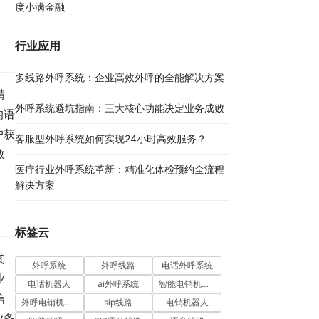
度小满金融
行业应用
多线路外呼系统：企业高效外呼的全能解决方案​
精
外呼系统避坑指南：三大核心功能决定业务成败​
的语
户获
客服型外呼系统如何实现24小时高效服务？
效
医疗行业外呼系统革新：精准化体检预约全流程
解决方案​
标签云
其
外呼系统
外呼线路
电话外呼系统
业
电话机器人
ai外呼系统
智能电销机器人
信
外呼电销机器人
sip线路
电销机器人
业务