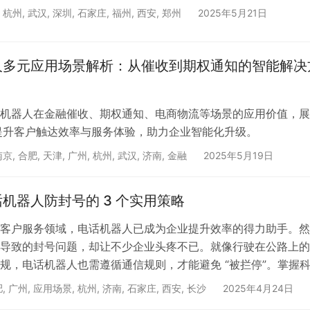
,
杭州
,
武汉
,
深圳
,
石家庄
,
福州
,
西安
,
郑州
2025年5月21日
人多元应用场景解析：从催收到期权通知的智能解决
机器人在金融催收、期权通知、电商物流等场景的应用价值，展
何提升客户触达效率与服务体验，助力企业智能化升级。
南京
,
合肥
,
天津
,
广州
,
杭州
,
武汉
,
济南
,
金融
2025年5月19日
机器人防封号的 3 个实用策略
客户服务领域，电话机器人已成为企业提升效率的得力助手。然
导致的封号问题，却让不少企业头疼不已。就像行驶在公路上的
规，电话机器人也需遵循通信规则，才能避免 “被拦停”。掌握
，能让电话机器人在合规的轨道上高效运行，保障企业业务的正
肥
,
广州
,
应用场景
,
杭州
,
济南
,
石家庄
,
西安
,
长沙
2025年4月24日
优化呼叫频次与时段，避开敏感 “雷区” 电话机器人被封号，很大