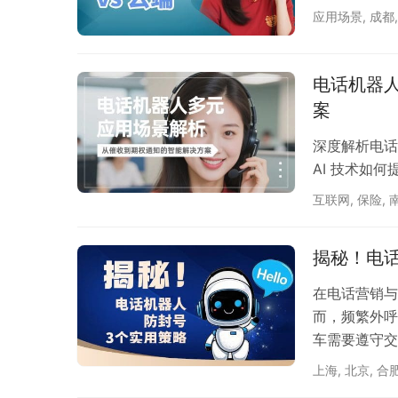
应用场景
,
成都
电话机器
案​
深度解析电话
AI 技术如
互联网
,
保险
,
揭秘！电话
在电话营销与
而，频繁外呼
车需要遵守交
的防封号策略
上海
,
北京
,
合
开展。 一、