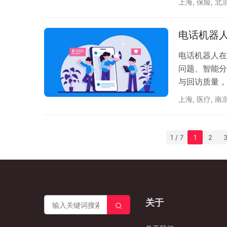
上海
,
保险
,
北
电话机器
电话机器人在
问题、智能分
与回访质量，
上海
,
医疗
,
南
1 / 7
1
2
关于