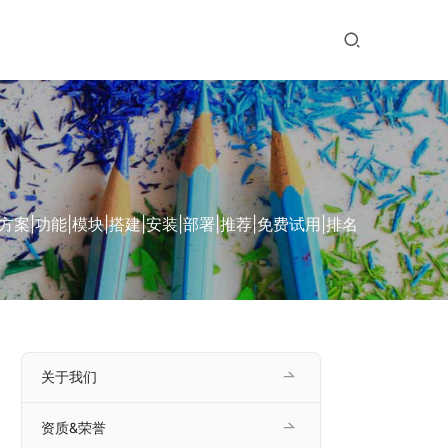
功能|模块|搭建|安装|部署|推荐|免费试用|排名
关于我们
资质&荣誉