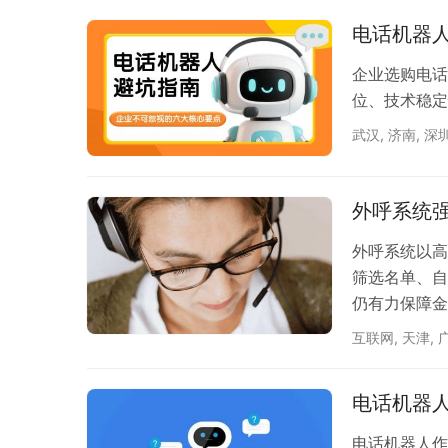
度上是因为外
电话机器
感，在客户忙
的作…
企业选购电话
位、技术稳定
武汉
,
济南
,
深
外呼系统
外呼系统以高
筛选名单、自
仍有力保障金
互联网
,
天津
,
电话机器
电话机器人作