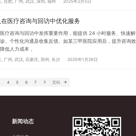
京
,
合肥
,
广州
,
武汉
,
深圳
,
福州
2025年2月5日
人在医疗咨询与回访中优化服务
医疗咨询与回访中发挥重要作用，能提供 24 小时服务、快速解
诊、个性化沟通及收集反馈。如某三甲医院应用后，提升咨询效
降低人力成本 。
京
,
广州
,
武汉
,
石家庄
,
郑州
,
长沙
2025年1月29日
3
4
5
6
7
新闻动态