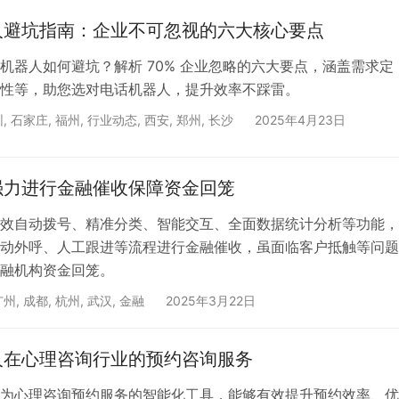
呼过于频繁或时段不当。就好比在别人休息时间频繁敲门会遭反
人避坑指南：企业不可忽视的六大核心要点
碌或休息时段高频外呼，极易引发投诉。企业应根据目标客户群
机器人如何避坑？解析 70% 企业忽略的六大要点，涵盖需求定
性等，助您选对电话机器人，提升效率不踩雷。
圳
,
石家庄
,
福州
,
行业动态
,
西安
,
郑州
,
长沙
2025年4月23日
强力进行金融催收保障资金回笼
效自动拨号、精准分类、智能交互、全面数据统计分析等功能，
动外呼、人工跟进等流程进行金融催收，虽面临客户抵触等问题
融机构资金回笼。
广州
,
成都
,
杭州
,
武汉
,
金融
2025年3月22日
人在心理咨询行业的预约咨询服务
为心理咨询预约服务的智能化工具，能够有效提升预约效率、优