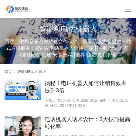
智能AI电话机器人
百度金融和京东金融战略合作伙伴，恒天瑞讯为您提供一站
式通讯服务：智能AI电话机器人价格|厂商|对接|上线|方案|
功能|模块|搭建|安装|部署|推荐|免费试用|排名
首页
智能AI电话机器人
揭秘！电话机器人如何让销售效率
提升3倍
上海
,
北京
,
合肥
,
天津
,
成都
,
武汉
,
深圳
,
行业动态
,
西
安
,
长沙
2025年5月22日
电话机器人话术设计：3大技巧提高
转化率