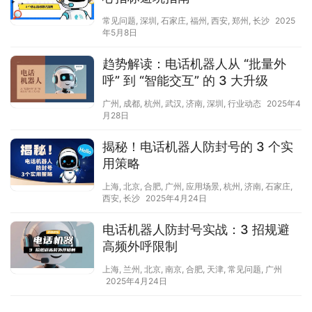
常见问题
,
深圳
,
石家庄
,
福州
,
西安
,
郑州
,
长沙
2025
年5月8日
趋势解读：电话机器人从 “批量外
呼” 到 “智能交互” 的 3 大升级​
广州
,
成都
,
杭州
,
武汉
,
济南
,
深圳
,
行业动态
2025年4
月28日
揭秘！电话机器人防封号的 3 个实
用策略
上海
,
北京
,
合肥
,
广州
,
应用场景
,
杭州
,
济南
,
石家庄
,
西安
,
长沙
2025年4月24日
电话机器人防封号实战：3 招规避
高频外呼限制
上海
,
兰州
,
北京
,
南京
,
合肥
,
天津
,
常见问题
,
广州
2025年4月24日