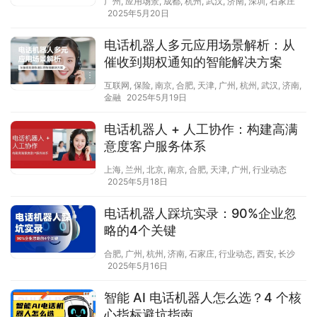
广州
,
应用场景
,
成都
,
杭州
,
武汉
,
济南
,
深圳
,
石家庄
2025年5月20日
电话机器人多元应用场景解析：从
催收到期权通知的智能解决方案​
互联网
,
保险
,
南京
,
合肥
,
天津
,
广州
,
杭州
,
武汉
,
济南
,
金融
2025年5月19日
电话机器人 + 人工协作：构建高满
意度客户服务体系​
上海
,
兰州
,
北京
,
南京
,
合肥
,
天津
,
广州
,
行业动态
2025年5月18日
电话机器人踩坑实录：90%企业忽
略的4个关键
合肥
,
广州
,
杭州
,
济南
,
石家庄
,
行业动态
,
西安
,
长沙
2025年5月16日
智能 AI 电话机器人怎么选？4 个核
心指标避坑指南