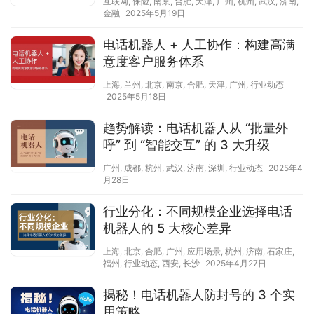
互联网
,
保险
,
南京
,
合肥
,
天津
,
广州
,
杭州
,
武汉
,
济南
,
金融
2025年5月19日
电话机器人 + 人工协作：构建高满
意度客户服务体系​
上海
,
兰州
,
北京
,
南京
,
合肥
,
天津
,
广州
,
行业动态
2025年5月18日
趋势解读：电话机器人从 “批量外
呼” 到 “智能交互” 的 3 大升级​
广州
,
成都
,
杭州
,
武汉
,
济南
,
深圳
,
行业动态
2025年4
月28日
行业分化：不同规模企业选择电话
机器人的 5 大核心差异
上海
,
北京
,
合肥
,
广州
,
应用场景
,
杭州
,
济南
,
石家庄
,
福州
,
行业动态
,
西安
,
长沙
2025年4月27日
揭秘！电话机器人防封号的 3 个实
用策略