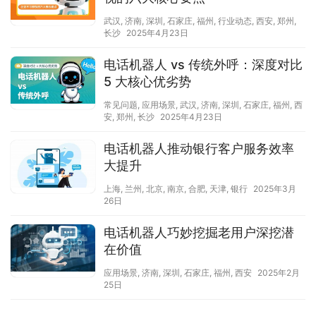
武汉
,
济南
,
深圳
,
石家庄
,
福州
,
行业动态
,
西安
,
郑州
,
长沙
2025年4月23日
电话机器人 vs 传统外呼：深度对比
5 大核心优劣势​
常见问题
,
应用场景
,
武汉
,
济南
,
深圳
,
石家庄
,
福州
,
西
安
,
郑州
,
长沙
2025年4月23日
电话机器人推动银行客户服务效率
大提升
上海
,
兰州
,
北京
,
南京
,
合肥
,
天津
,
银行
2025年3月
26日
电话机器人巧妙挖掘老用户深挖潜
在价值
应用场景
,
济南
,
深圳
,
石家庄
,
福州
,
西安
2025年2月
25日