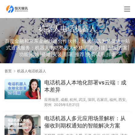
机器人电话机器人
百度金融和京东金融战略合作伙伴，恒天瑞讯为您提供一站
式通讯服务：机器人电话机器人价格|厂商|对接|上线|方案|
功能|模块|搭建|安装|部署|推荐|免费试用|排名
首页
机器人电话机器人
电话机器人本地化部署vs云端：成
本差异
应用场景
,
成都
,
杭州
,
武汉
,
深圳
,
石家庄
,
福州
,
西安
,
郑州
2025年5月21日
电话机器人多元应用场景解析：从
催收到期权通知的智能解决方案​