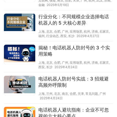
互联网
,
保险
,
南京
,
合肥
,
天津
,
广州
,
杭州
,
武汉
,
济南
,
金融
2025年5月19日
行业分化：不同规模企业选择电话
机器人的 5 大核心差异
上海
,
北京
,
合肥
,
广州
,
应用场景
,
杭州
,
济南
,
石家庄
,
福州
,
行业动态
,
西安
,
长沙
2025年4月27日
揭秘！电话机器人防封号的 3 个实
用策略
上海
,
北京
,
合肥
,
广州
,
应用场景
,
杭州
,
济南
,
石家庄
,
西安
,
长沙
2025年4月24日
电话机器人防封号实战：3 招规避
高频外呼限制
上海
,
兰州
,
北京
,
南京
,
合肥
,
天津
,
常见问题
,
广州
2025年4月24日
电话机器人避坑指南：企业不可忽
视的六大核心要点