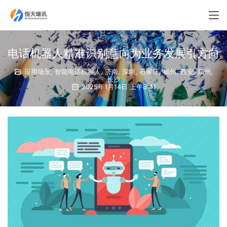
电话机器人精准识别意向为业务发展引方向
应用场景
,
智能电话机器人
,
济南
,
深圳
,
石家庄
,
福州
,
西安
,
郑州
,
长沙
2025年1月14日 上午8:41