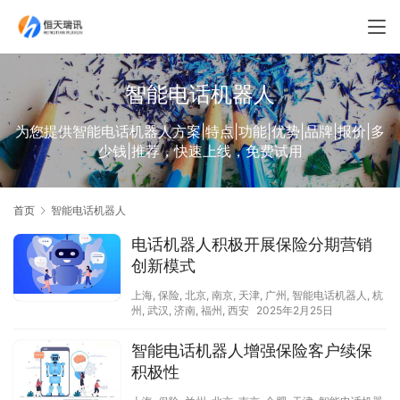
智能电话机器人
为您提供智能电话机器人方案|特点|功能|优势|品牌|报价|多
少钱|推荐，快速上线，免费试用
首页
智能电话机器人
电话机器人积极开展保险分期营销
创新模式
上海
,
保险
,
北京
,
南京
,
天津
,
广州
,
智能电话机器人
,
杭
州
,
武汉
,
济南
,
福州
,
西安
2025年2月25日
智能电话机器人增强保险客户续保
积极性