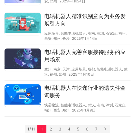
安
,
郑州
2025年1月24日
电话机器人精准识别意向为业务发
展引方向
应用场景
,
智能电话机器人
,
济南
,
深圳
,
石家庄
,
福州
,
西安
,
郑州
,
长沙
2025年1月14日
电话机器人完善客服接待服务的应
用场景
兰州
,
南京
,
天津
,
应用场景
,
成都
,
智能电话机器人
,
武
汉
,
福州
,
郑州
2025年1月10日
电话机器人在快递行业的遗失件查
询服务
快递物流
,
智能电话机器人
,
武汉
,
济南
,
深圳
,
石家庄
,
福州
,
西安
,
郑州
2025年1月9日
1 / 11
1
2
3
4
5
6
7