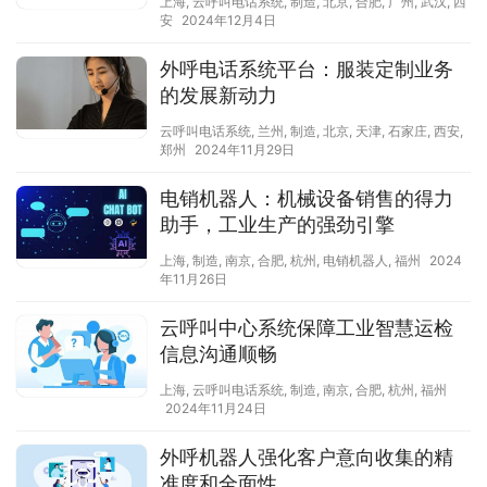
上海
,
云呼叫电话系统
,
制造
,
北京
,
合肥
,
广州
,
武汉
,
西
安
2024年12月4日
外呼电话系统平台：服装定制业务
的发展新动力
云呼叫电话系统
,
兰州
,
制造
,
北京
,
天津
,
石家庄
,
西安
,
郑州
2024年11月29日
电销机器人：机械设备销售的得力
助手，工业生产的强劲引擎
上海
,
制造
,
南京
,
合肥
,
杭州
,
电销机器人
,
福州
2024
年11月26日
云呼叫中心系统保障工业智慧运检
信息沟通顺畅
上海
,
云呼叫电话系统
,
制造
,
南京
,
合肥
,
杭州
,
福州
2024年11月24日
外呼机器人强化客户意向收集的精
准度和全面性