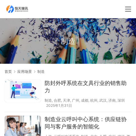
制造
首页
应用场景
制造
防封外呼系统在文具行业的销售助
力
制造
,
合肥
,
天津
,
广州
,
成都
,
杭州
,
武汉
,
济南
,
深圳
2025年1月31日
制造业云呼叫中心系统：供应链协
同与客户服务的智能化