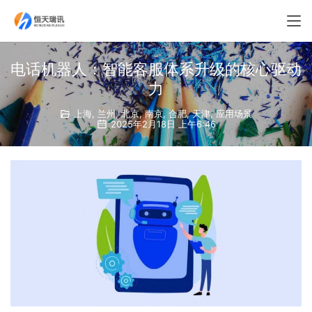
电话机器人：智能客服体系升级的核心驱动
力
上海
,
兰州
,
北京
,
南京
,
合肥
,
天津
,
应用场景
2025年2月18日 上午6:46