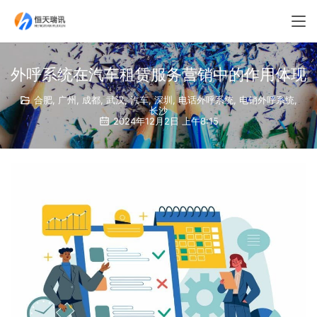
外呼系统在汽车租赁服务营销中的作用体现
合肥
,
广州
,
成都
,
武汉
,
汽车
,
深圳
,
电话外呼系统
,
电销外呼系统
,
长沙
2024年12月2日 上午8:15