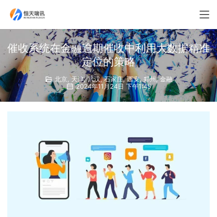
催收系统在金融逾期催收中利用大数据精准
定位的策略
北京
,
天津
,
武汉
,
石家庄
,
西安
,
郑州
,
金融
2024年11月24日 下午1:45