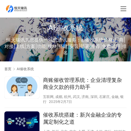
AI催收系统
恒天瑞讯为您提供一站式通讯服务：ai催收系统价格|厂商|
对接|上线|方案|功能|模块|搭建|安装|部署|推荐|免费试用|排
名
首页
AI催收系统
商账催收管理系统：企业清理复杂
商业欠款的得力助手
互联网
,
成都
,
杭州
,
武汉
,
济南
,
深圳
,
石家庄
,
金融
,
银
行
2025年2月7日
催收系统搭建：新兴金融企业的专
属定制化之道