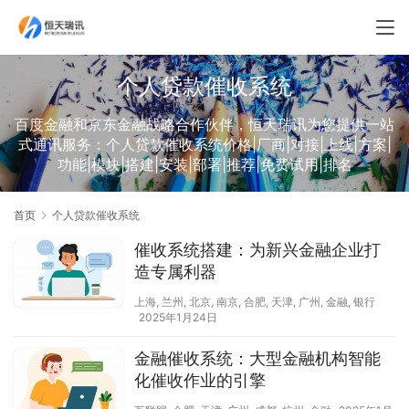
个人贷款催收系统
百度金融和京东金融战略合作伙伴，恒天瑞讯为您提供一站
式通讯服务：个人贷款催收系统价格|厂商|对接|上线|方案|
功能|模块|搭建|安装|部署|推荐|免费试用|排名
首页
个人贷款催收系统
催收系统搭建：为新兴金融企业打
造专属利器
上海
,
兰州
,
北京
,
南京
,
合肥
,
天津
,
广州
,
金融
,
银行
2025年1月24日
金融催收系统：大型金融机构智能
化催收作业的引擎