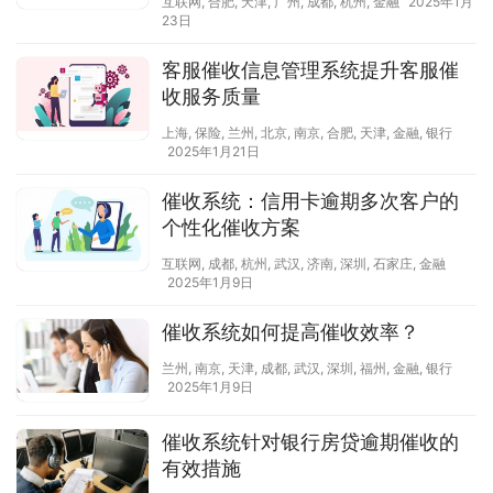
互联网
,
合肥
,
天津
,
广州
,
成都
,
杭州
,
金融
2025年1月
23日
客服催收信息管理系统提升客服催
收服务质量
上海
,
保险
,
兰州
,
北京
,
南京
,
合肥
,
天津
,
金融
,
银行
2025年1月21日
催收系统：信用卡逾期多次客户的
个性化催收方案
互联网
,
成都
,
杭州
,
武汉
,
济南
,
深圳
,
石家庄
,
金融
2025年1月9日
催收系统如何提高催收效率？
兰州
,
南京
,
天津
,
成都
,
武汉
,
深圳
,
福州
,
金融
,
银行
2025年1月9日
催收系统针对银行房贷逾期催收的
有效措施