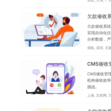
合肥
,
天津
,
广
欠款催收
欠款催收系统
实现自动化任
分析数据，严
保险
,
深圳
,
石
CMS催
CMS催收管
机构催收效率
挑战。
上海
,
互联网
,