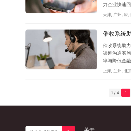
力企业快速回
天津
,
广州
,
应
催收系统
催收系统助力
渠道沟通实施
率与降低金融
上海
,
兰州
,
北
1 / 4
1
关于