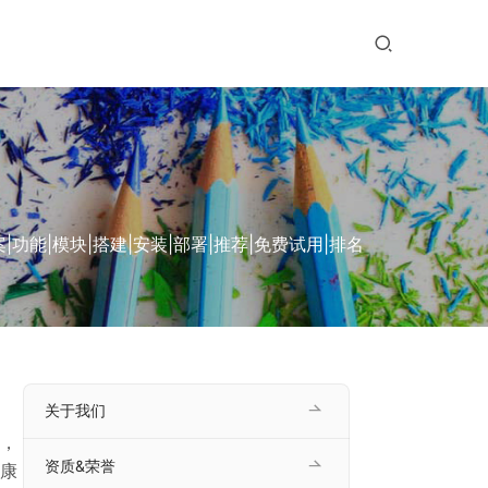
能|模块|搭建|安装|部署|推荐|免费试用|排名
关于我们
，
资质&荣誉
康