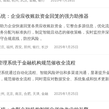
州
,
成都
,
杭州
,
武汉
,
金融
,
银行
2025年1月28日
系统：企业应收账款资金回笼的强力助推器
助力企业快速回笼各类应收账款资金，它整合多源信息，优化流
务分配与标准执行，制定智能且动态的催收策略，实时监控并深
守合规底线，防控风险 。
家庄
,
福州
,
西安
,
郑州
,
银行
,
长沙
2025年1月25日
收管理系统于金融机构规范催收全流程
理系统通过自动化流程、智能风险评估和多渠道沟通，显著提升
，规范催收全流程，同时需应对数据安全、系统集成和技术更新
兰州
,
北京
,
南京
,
合肥
,
天津
,
金融
2025年1月25日