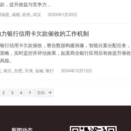
款，提升效益与竞争力 。
用场景
,
成都
,
杭州
,
武汉
2025年1月20日
助力银行信用卡欠款催收的工作机制
银行信用卡欠款催收，整合数据构建画像，智能分案分配任务，
策略，实时监控并评估效果，如某商业银行应用后有效提升催收
风险。
京
,
南京
,
合肥
,
天津
,
金融
,
银行
2024年12月13日
2
3
4
新闻动态