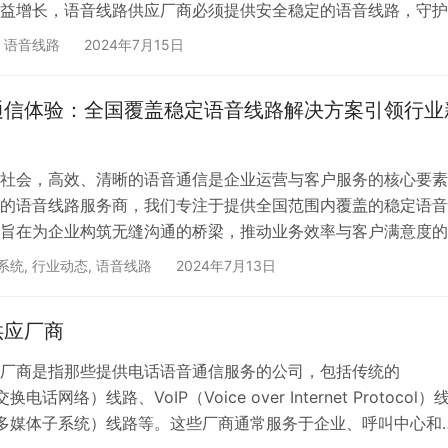
益增长，语音线路供应厂商必须提供安全稳定的语音线路，守护
、提供高质量语音线路 语音线路供应厂商的首要任务是提供高质
,
语音线路
2024年7月15日
他们通过采用先进的通信技术和设备，确保语音传输的清晰度和
通过有线电话、无线手机还是网络电话，用户都能享受到高质量
通信体验：全国覆盖稳定语音线路解决方案引领行业
。 二、确保通信安全性 语音线路供应厂商深知通信安全的重要
社会，高效、清晰的语音通信是企业运营与客户服务的核心要素
的语音线路服务商，我们专注于提供全国范围内覆盖的稳定语音
旨在为企业构筑无缝沟通的桥梁，推动业务效率与客户满意度的
、全国覆盖，无缝链接 依托于强大的网络基础设施与先进的通信
系统
,
行业动态
,
语音线路
2024年7月13日
音线路服务实现了全国范围内的广泛覆盖。无论您的企业位于繁
地区，都能享受到一致的高品质语音通信服务。这种无界限的覆
供应厂商
企业内部沟通的顺畅与外部联系的便捷，助力企业跨越地域限制
厂商是指那些提供电话语音通信服务的公司，包括传统的
电话网络）线路、VoIP（Voice over Internet Protocol）
IP多媒体子系统）线路等。这些厂商通常服务于企业、呼叫中心和