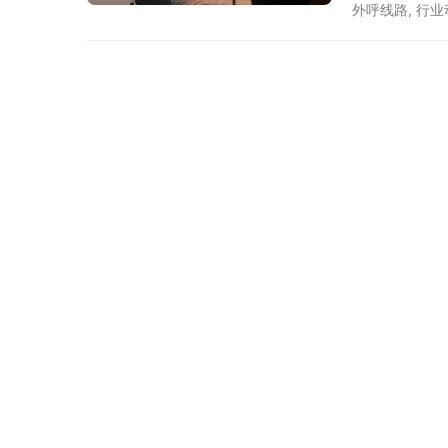
种需要电话通
外呼线路
,
行业
选择语音线路
支持能力、售
北京恒天瑞讯