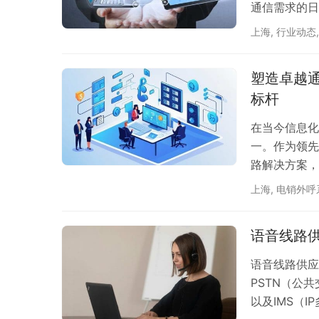
通信需求的日
信秘密。 一
上海
,
行业动态
的语音线路。
定性。无论是
塑造卓越
语音通信服务
标杆
性，并采…
在当今信息化
一。作为领先
路解决方案，
重提升。 一
上海
,
电销外呼
术，我们的语
都市还是偏远
语音线路
能力，确保了
拓展业务…
语音线路供应
PSTN（公共交换
以及IMS（