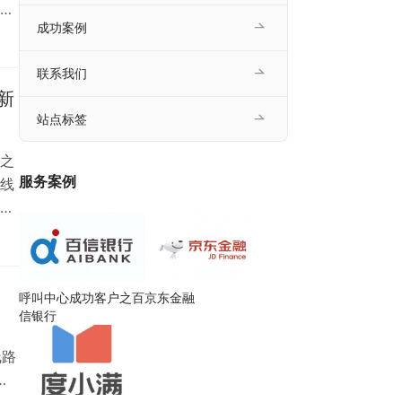
通
成功案例
量
稳
联系我们
的
新
站点标签
之
服务案例
线
双
技
华
盖
呼叫中心成功客户之百
京东金融
，
信银行
线路
各