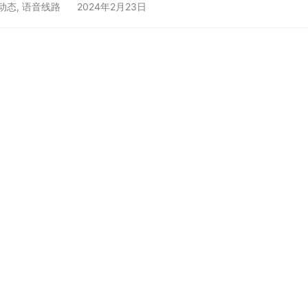
讯解决方案的客户。 在中国市场，有以下几类语音线路供应商
动态
,
语音线路
2024年2月23日
供应商时，企业应考虑其服务质量、通话稳定性、价格优势、技
后服务等因素，并确保其符合国家法律法规要求及行业规范标准
科技有限公司，认证高新技术企业，…