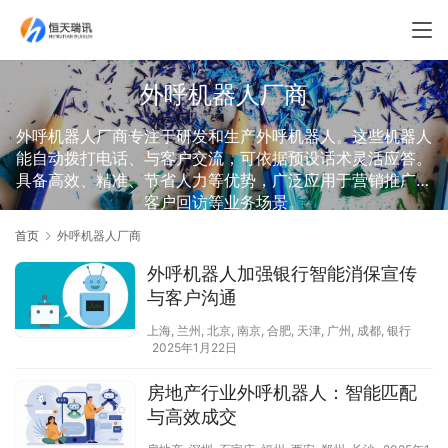
外呼机器人厂商
外呼机器人厂商专注于研发和生产外呼机器人。这些机器人
能自动拨打电话、与客户交流，可依据预设话术灵活应答。
具备高效、精准、节省人力等优势，广泛应用于营销推广、
客户回访等业务场景。
首页
外呼机器人厂商
外呼机器人加强银行智能消保宣传
与客户沟通
上海
,
兰州
,
北京
,
南京
,
合肥
,
天津
,
广州
,
成都
,
银行
2025年1月22日
房地产行业外呼机器人：智能匹配
与高效成交