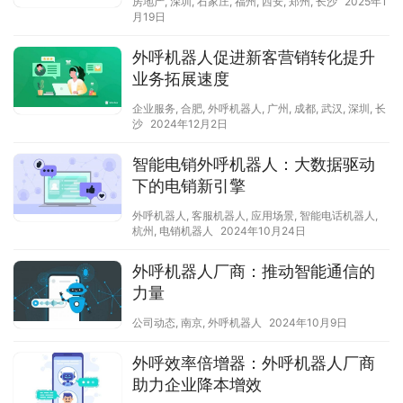
房地产
,
深圳
,
石家庄
,
福州
,
西安
,
郑州
,
长沙
2025年1
月19日
外呼机器人促进新客营销转化提升
业务拓展速度
企业服务
,
合肥
,
外呼机器人
,
广州
,
成都
,
武汉
,
深圳
,
长
沙
2024年12月2日
智能电销外呼机器人：大数据驱动
下的电销新引擎
外呼机器人
,
客服机器人
,
应用场景
,
智能电话机器人
,
杭州
,
电销机器人
2024年10月24日
外呼机器人厂商：推动智能通信的
力量
公司动态
,
南京
,
外呼机器人
2024年10月9日
外呼效率倍增器：外呼机器人厂商
助力企业降本增效