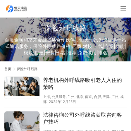
保险外呼线路
百度金融和京东金融战略合作伙伴，恒天瑞讯为您提供一站
式通讯服务：保险外呼线路价格|厂商|对接|上线|方案|功能|
模块|搭建|安装|部署|推荐|免费试用|排名
首页
保险外呼线路
养老机构外呼线路吸引老人入住的
策略
上海
,
公共服务
,
兰州
,
北京
,
南京
,
合肥
,
天津
,
广州
,
成
都
2024年12月25日
法律咨询公司外呼线路获取咨询客
户技巧