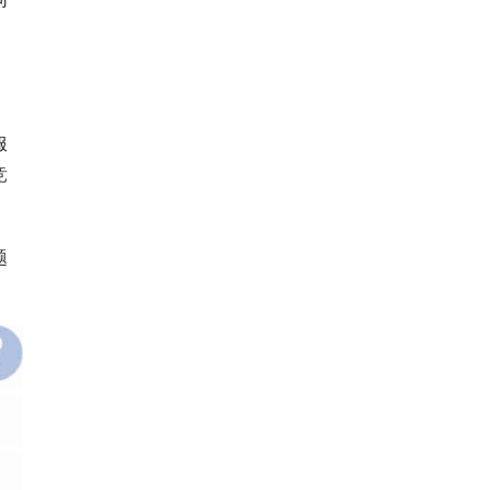
服
竞
题