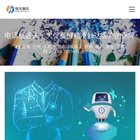
电话机器人：大促提醒精准触达客户的保障
上海
,
兰州
,
合肥
,
智能电话机器人
,
杭州
,
电商
,
西安
,
零售
2024年11月19日 上午7:33