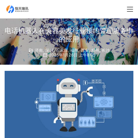
电话机器人在美容美发行业预约管理服务中
的应用
济南
,
深圳
,
石家庄
,
福州
,
西安
,
郑州
,
长沙
2025年1月26日 上午8:05