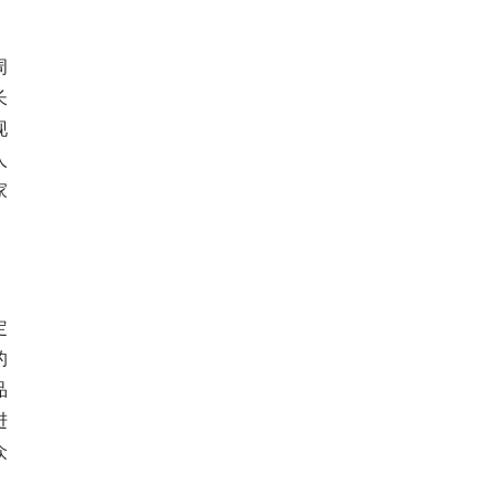
周
长
现
人
家
定
的
品
进
众