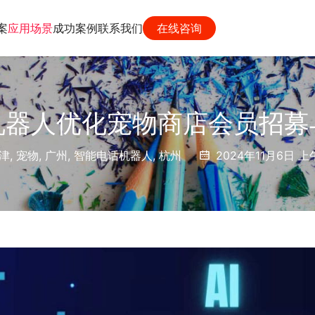
案
应用场景
成功案例
联系我们
在线咨询
机器人优化宠物商店会员招募
津
,
宠物
,
广州
,
智能电话机器人
,
杭州
2024年11月6日 上午