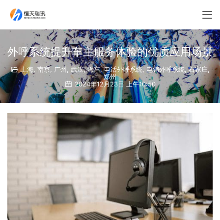
外呼系统提升车主服务体验的优质应用场景
上海
,
南京
,
广州
,
武汉
,
汽车
,
电话外呼系统
,
电销外呼系统
,
石家庄
,
郑州
2024年12月23日 上午10:50