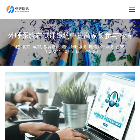
外呼系统在试课邀约中提高家长参与热情
北京
,
成都
,
教育培训
,
电话外呼系统
,
电销外呼系统
,
西安
2024年10月31日 上午8:26