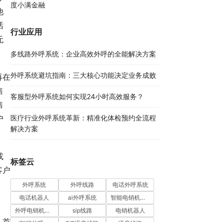
度小满金融
他
话
行业应用
无
多线路外呼系统：企业高效外呼的全能解决方案​
外呼系统避坑指南：三大核心功能决定业务成败​
再在
售
客服型外呼系统如何实现24小时高效服务？
售
医疗行业外呼系统革新：精准化体检预约全流程
户
解决方案​
或
标签云
客户
外呼系统
外呼线路
电话外呼系统
电话机器人
ai外呼系统
智能电销机器人
外呼电销机器人
sip线路
电销机器人
。首