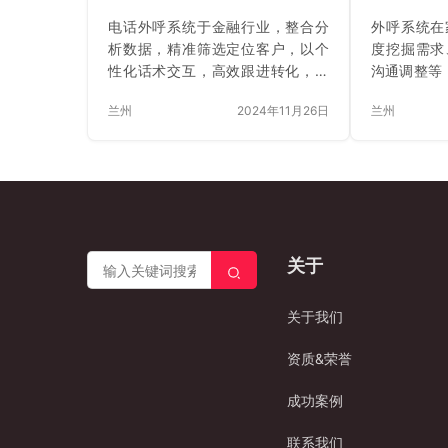
电话外呼系统于金融行业，整合分
外呼系统在
析数据，精准筛选定位客户，以个
度挖掘需求
性化话术交互，高效跟进转化，如
沟通调整等
某金融机构实践，成精准营销关键
所展现，有
兰州
2024年11月26日
兰州
利器，助力业务增长与客户价值挖
助力企业降
掘。
满意度与竞
关于
关于我们
资质&荣誉
成功案例
联系我们