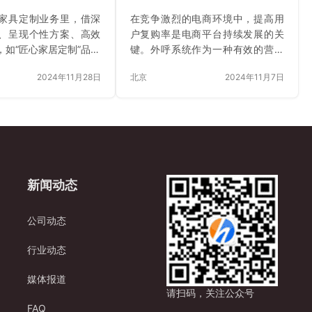
家具定制业务里，借深
在竞争激烈的电商环境中，提高用
、呈现个性方案、高效
户复购率是电商平台持续发展的关
，如“匠心家居定制”品牌
键。外呼系统作为一种有效的营销
效满足客户特殊需求，
工具，可以从以下几个方面助力提
2024年11月28日
北京
2024年11月7日
返工率、缩交付期、提
升电商平台用户的复购率。 一、个
争力。
性化沟通 （一）精准用户画像构建
外呼系统可结合电商平台的用户数
据，包括购买历史、浏览记录、收
藏夹内容、评价信息等，构建精准
的用户画像。例如，通过分析用户
购买的商品类别，了解用户是母婴
新闻动态
产品的常客、时尚潮品的追求者还
是数码产品的爱好者。对于经常购
买母婴产品的用户，可识别出其孩
公司动态
子的大致年龄阶段，以便推荐适合
该年龄段的商品。 （二）针对性推
行业动态
荐与问候基于用…
媒体报道
请扫码，关注公众号
FAQ