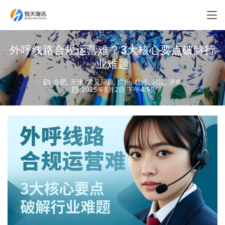
外呼线路合规运营难？3大核心要点破解行
业难题​
合肥
,
天津
,
常见问题
,
广州
,
杭州
,
武汉
,
济南
2025年5月2日 下午4:55