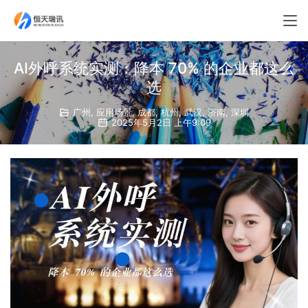
AI外呼系统实测：降本 70% 的企业都这么
选
广州
,
应用场景
,
成都
,
杭州
,
武汉
,
济南
,
深圳
2025年5月2日 上午9:09