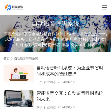
自动语音呼叫系统
百度金融和京东金融战略合作伙伴，恒天瑞讯为您提供一站
式通讯服务：自动语音呼叫系统价格|厂商|对接|上线|方案|
功能|模块|搭建|安装|部署|推荐|免费试用|排名
首页
自动语音呼叫系统
自动语音呼叫系统：为企业节省时
间和成本的智能选择
广州
,
行业动态
2024年6月5日
智能语音交互：自动语音呼叫系统
的未来
深圳
,
行业动态
2024年6月5日