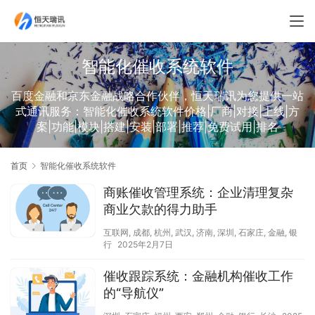
智能化催收系统软件
百度金融和京东金融战略合作伙伴，恒天瑞讯为您提供一站
式通讯服务：智能化催收系统软件价格|厂商|对接|上线|方
案|功能|模块|搭建|安装|部署|推荐|免费试用|排名
首页
智能化催收系统软件
商账催收管理系统：企业清理复杂
商业欠款的得力助手
互联网
,
成都
,
杭州
,
武汉
,
济南
,
深圳
,
石家庄
,
金融
,
银
行
2025年2月7日
催收跟踪系统：金融机构催收工作
的“导航仪”