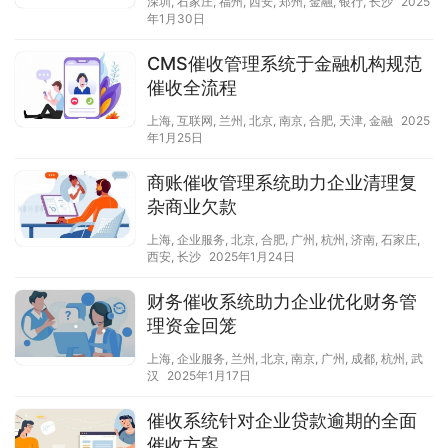
深圳
,
石家庄
,
福州
,
西安
,
郑州
,
金融
,
银行
,
长沙
2025
年1月30日
CMS催收管理系统于金融机构规范
催收全流程
上海
,
互联网
,
兰州
,
北京
,
南京
,
合肥
,
天津
,
金融
2025
年1月25日
商账催收管理系统助力企业清理复
杂商业欠款
上海
,
企业服务
,
北京
,
合肥
,
广州
,
杭州
,
济南
,
石家庄
,
西安
,
长沙
2025年1月24日
财务催收系统助力企业优化财务管
理资金回笼
上海
,
企业服务
,
兰州
,
北京
,
南京
,
广州
,
成都
,
杭州
,
武
汉
2025年1月17日
催收系统针对企业贷款逾期的全面
催收方案