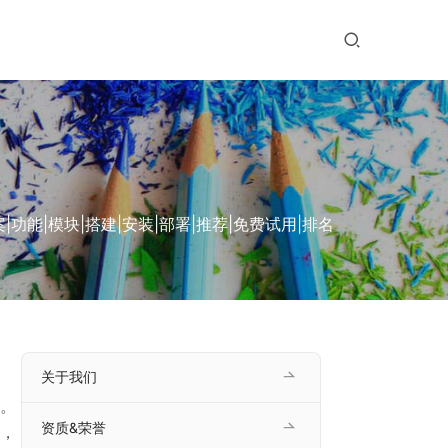
能|模块|搭建|安装|部署|推荐|免费试用|排名
关于我们
。
资质&荣誉
，