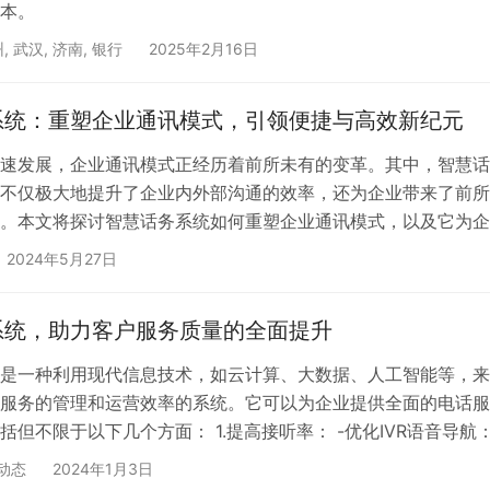
本。
州
,
武汉
,
济南
,
银行
2025年2月16日
系统：重塑企业通讯模式，引领便捷与高效新纪元
速发展，企业通讯模式正经历着前所未有的变革。其中，智慧话
不仅极大地提升了企业内外部沟通的效率，还为企业带来了前所
。本文将探讨智慧话务系统如何重塑企业通讯模式，以及它为企
势。 一、智慧话务系统的基本概念与特点 智慧话务系统是一种
2024年5月27日
术和人工智能技术的综合性通讯解决方案。它整合了语音通话、
共享等多种功能，通过智能路由、自动应答、语音识别等技术手
系统，助力客户服务质量的全面提升
业通讯的智能化、自动化和高效化。 智慧话务系统的特点主要
是一种利用现代信息技术，如云计算、大数据、人工智能等，来
服务的管理和运营效率的系统。它可以为企业提供全面的电话服
括但不限于以下几个方面： 1.提高接听率： -优化IVR语音导航
术，优化IVR（InteractiveVoiceResponse）系统，使客户
动态
2024年1月3日
找到所需服务。-缩短等待时间：利用智能排队和路由技术，减