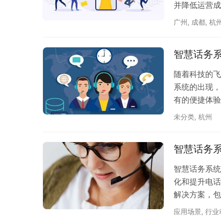
并降低运营成
广州
,
成都
,
杭
智慧话务
随着科技的飞
系统的出现，
有的便捷体验
带来的种种优
未分类
,
杭州
于先进通信技
时通讯、数据
智慧话务
段，实现了企
在以下几…
智慧话务系统
化和提升电话
解决方案，包
过智能语音识别技
应用场景
,
行业
够快速准确地