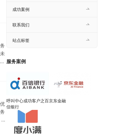
成功案例
联系我们
站点标签
务
未
业
服务案例
基
即
体现
呼叫中心成功客户之百
京东金融
优
信银行
务
：通
能
少