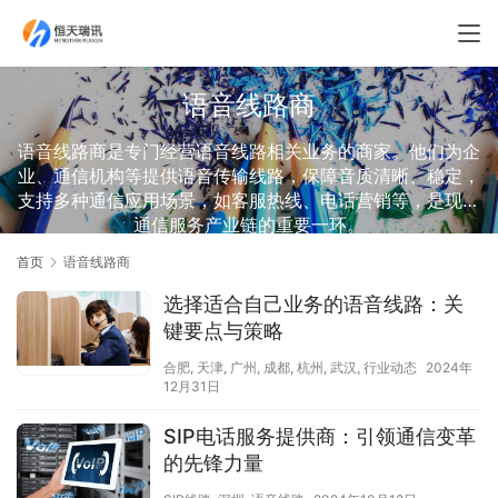
语音线路商
语音线路商是专门经营语音线路相关业务的商家。他们为企
业、通信机构等提供语音传输线路，保障音质清晰、稳定，
支持多种通信应用场景，如客服热线、电话营销等，是现代
通信服务产业链的重要一环。
首页
语音线路商
选择适合自己业务的语音线路：关
键要点与策略
合肥
,
天津
,
广州
,
成都
,
杭州
,
武汉
,
行业动态
2024年
12月31日
SIP电话服务提供商：引领通信变革
的先锋力量