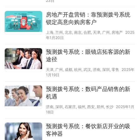
23日
房地产开盘营销：靠预测拨号系统
锁定高意向购房客户
上海
,
兰州
,
北京
,
南京
,
合肥
,
天津
,
广州
,
房地产
2025
年1月20日
预测拨号系统：眼镜店拓客源的新
途径
天津
,
广州
,
成都
,
杭州
,
武汉
,
济南
,
深圳
,
零售
2025年
1月19日
预测拨号系统：数码产品销售的新
机遇
济南
,
深圳
,
石家庄
,
福州
,
西安
,
郑州
,
长沙
2025年1月
18日
预测拨号系统：餐饮新店开业的吸
客神器