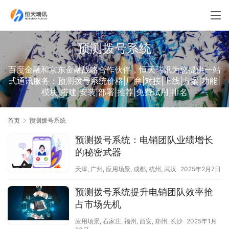
预测拨号系统
百度金融和京东金融战略合作伙伴，恒天瑞讯为您提供一站
式通讯服务：预测拨号系统价格|厂商|对接|上线|方案|功能|
模块|搭建|安装|部署|推荐|免费试用|排名
首页
预测拨号系统
预测拨号系统：电销团队业绩增长
的秘密武器
天津
,
广州
,
应用场景
,
成都
,
杭州
,
武汉
2025年2月7日
预测拨号系统提升电销团队效率抢
占市场先机
应用场景
,
石家庄
,
福州
,
西安
,
郑州
,
长沙
2025年1月