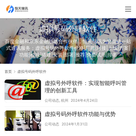
虚拟号码外呼软件
百度金融和京东金融战略合作伙伴，恒天瑞讯为您提供一站
式通讯服务：虚拟号码外呼软件价格|厂商|对接|上线|方案|
功能|模块|搭建|安装|部署|推荐|免费试用|排名
首页
虚拟号码外呼软件
虚拟号外呼软件：实现智能呼叫管
理的创新工具
公司动态
,
杭州
2024年4月24日
虚拟号码外呼软件功能与优势
公司动态
2024年1月31日