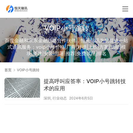
VOIP小号跳转
百度金融和京东金融战略合作伙伴，恒天瑞讯为您提供一站
式通讯服务：voip小号价格|厂商|对接|上线|方案|功能|模
块|搭建|安装|部署|推荐|免费试用|排名
首页
VOIP小号跳转
提高呼叫应答率：VOIP小号跳转技
术的应用
深圳
,
行业动态
2024年6月5日