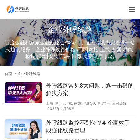
企业外呼线路
百度金融和京东金融战略合作伙伴，恒天瑞讯为您提供一站
式通讯服务：企业外呼线路价格|厂商|对接|上线|方案|功能|
模块|搭建|安装|部署|推荐|免费试用|排名
首页
企业外呼线路
外呼线路常见8大问题，逐一击破的
解决方案
上海
,
兰州
,
北京
,
南京
,
合肥
,
天津
,
广州
,
应用场景
2025年4月28日
外呼线路监控不到位？4 个高效手
段强化线路管理​