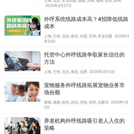
上海
,
北京
,
常见问题
,
成都
,
济南
,
福州
,
西安
,
郑州
2025年4月27日
外呼系统线路成本高？4招降低线路
成本
上海
,
兰州
,
北京
,
南京
,
合肥
,
天津
,
常见问题
2025年4
月23日
托管中心外呼线路争取家长信任的
方法
上海
,
兰州
,
北京
,
南京
,
合肥
2025年2月12日
宠物服务外呼线路拓展宠物业务市
场份额
宠物
,
成都
,
杭州
,
武汉
,
济南
,
深圳
,
石家庄
2025年1月
7日
养老机构外呼线路吸引老人入住的
策略