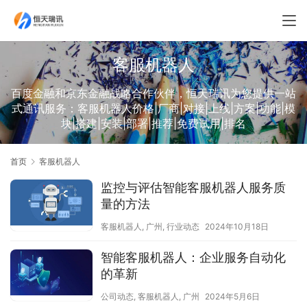
客服机器人
百度金融和京东金融战略合作伙伴，恒天瑞讯为您提供一站
式通讯服务：客服机器人价格|厂商|对接|上线|方案|功能|模
块|搭建|安装|部署|推荐|免费试用|排名
首页
客服机器人
监控与评估智能客服机器人服务质
量的方法
客服机器人
,
广州
,
行业动态
2024年10月18日
智能客服机器人：企业服务自动化
的革新
公司动态
,
客服机器人
,
广州
2024年5月6日