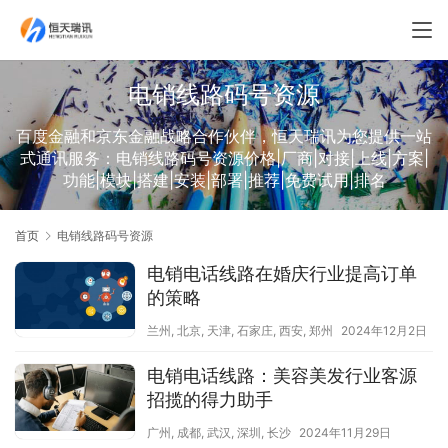
电销线路码号资源
百度金融和京东金融战略合作伙伴，恒天瑞讯为您提供一站
式通讯服务：电销线路码号资源价格|厂商|对接|上线|方案|
功能|模块|搭建|安装|部署|推荐|免费试用|排名
首页
电销线路码号资源
电销电话线路在婚庆行业提高订单
的策略
兰州
,
北京
,
天津
,
石家庄
,
西安
,
郑州
2024年12月2日
电销电话线路：美容美发行业客源
招揽的得力助手
广州
,
成都
,
武汉
,
深圳
,
长沙
2024年11月29日