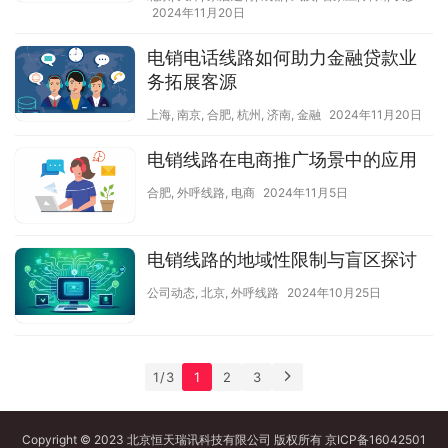
2024年11月20日
电销电话线路如何助力金融贷款业
务拓展客源
上海
,
南京
,
合肥
,
杭州
,
济南
,
金融
2024年11月20日
电销线路在电商推广场景中的应用
合肥
,
外呼线路
,
电商
2024年11月5日
电销线路的地域性限制与盲区探讨
公司动态
,
北京
,
外呼线路
2024年10月25日
1 / 3
1
2
3
Copyright © 2023 北京恒天瑞讯科技有限公司 版权所有
京ICP备16042501