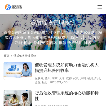
贷后催收管理系统
百度金融和京东金融战略合作伙伴，恒天瑞讯为您提供一站
式通讯服务：贷后催收管理系统价格|厂商|对接|上线|方案|
功能|模块|搭建|安装|部署|推荐|免费试用|排名
首页
贷后催收管理系统
催收管理系统如何助力金融机构大
幅提升坏账回收率
互联网
,
兰州
,
南京
,
天津
,
成都
,
武汉
,
深圳
,
福州
,
郑州
,
金融
,
银行
2025年3月30日
贷后催收管理系统的核心功能和特
性